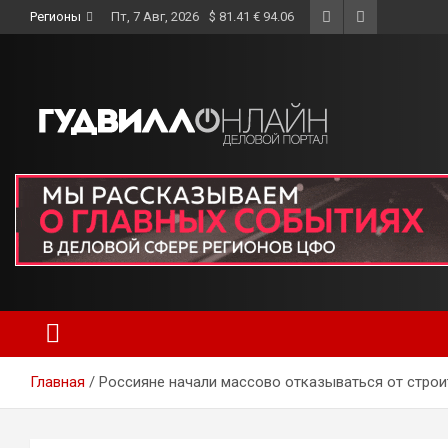
Skip
Регионы
Пт, 7 Авг, 2026
$ 81.41 € 94.06
to
content
Главная
Россияне начали массово отказываться от строи