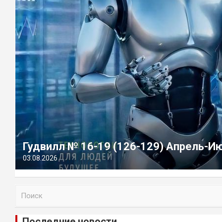
Гудвилл № 16-19 (126-129) Апрель-И
03.08.2026
П
о
и
Последние новости
с