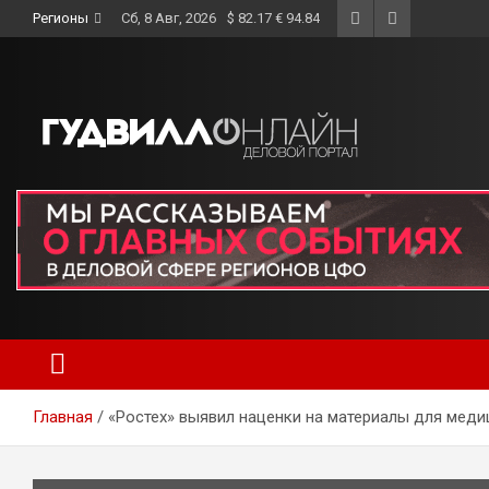
Skip
Регионы
Сб, 8 Авг, 2026
$ 82.17 € 94.84
to
content
Главная
«Ростех» выявил наценки на материалы для мед