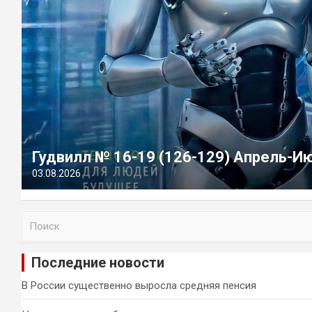
Гудвилл № 16-19 (126-129) Апрель-И
03.08.2026
П
о
и
Последние новости
с
к
В России существенно выросла средняя пенсия