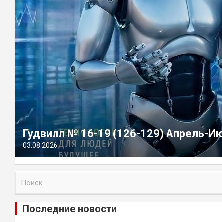
Гудвилл № 16-19 (126-129) Апрель-И
03.08.2026
П
о
и
Последние новости
с
к