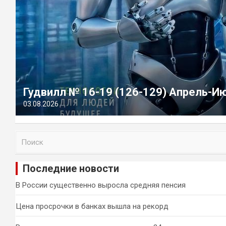
Гудвилл № 16-19 (126-129) Апрель-И
03.08.2026
П
о
и
Последние новости
с
к
В России существенно выросла средняя пенсия
Цена просрочки в банках вышла на рекорд