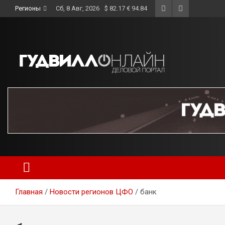
Skip
Регионы
Сб, 8 Авг, 2026
$ 82.17 € 94.84
to
content
Главная
Новости регионов ЦФО
банк