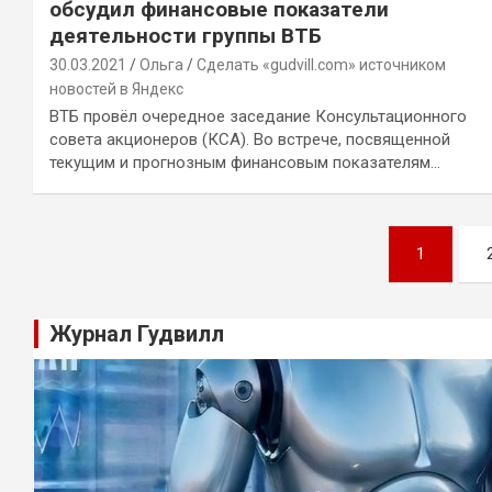
обсудил финансовые показатели
деятельности группы ВТБ
30.03.2021
Ольга
Сделать «gudvill.com» источником
новостей в Яндекс
ВТБ провёл очередное заседание Консультационного
совета акционеров (КСА). Во встрече, посвященной
текущим и прогнозным финансовым показателям…
Навигация
1
по
записям
Журнал Гудвилл