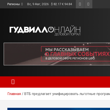
Skip
Регионы
Вс, 9 Авг, 2026
$ 82.17 € 94.84
to
content
Главная
ВТБ предлагает унифицировать льготные програ