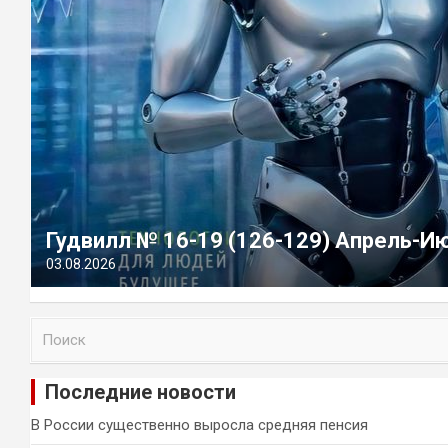
Гудвилл № 16-19 (126-129) Апрель-И
03.08.2026
П
о
и
Последние новости
с
к
В России существенно выросла средняя пенсия