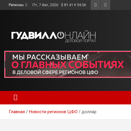
Skip
Регионы
Пт, 7 Авг, 2026
$ 81.41 € 94.06
to
content
Главная
Новости регионов ЦФО
доллар