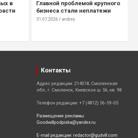
ых в
Главной проблемой крупного
расти
бизнеса стали неплатежи
31.07.2026
andrey
3
Контакты
Адрес редакции: 214018, Смоленская
обл., г. Смоленск, Киевское ш. 56, кв. 98
Телефон редакции: +7 (4812) 56-59-05
Размещение рекламы:
Goodwillpodpiska@yandex.ru
E-mail редакции: redactor@gudvill.com