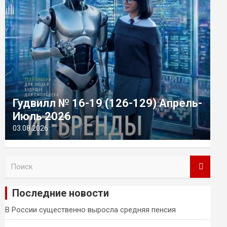
Гудвилл № 16-19 (126-129) Апрель-
Июль 2026
03.08.2026
П
о
и
Последние новости
с
к
В России существенно выросла средняя пенсия