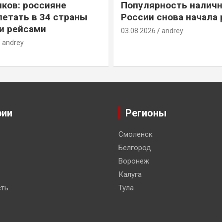
ков: россияне
Популярность наличн
летать в 34 страны
России снова начала 
и рейсами
03.08.2026
andrey
andrey
рии
Регионы
Смоленск
Белгород
Воронеж
Калуга
ть
Тула