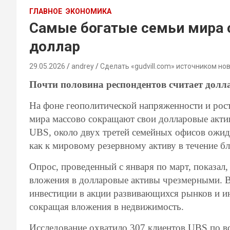
ГЛАВНОЕ
ЭКОНОМИКА
Самые богатые семьи мира 
доллар
29.05.2026
andrey
Сделать «gudvill.com» источником но
Почти половина респондентов считает дол
На фоне геополитической напряженности и рост
мира массово сокращают свои долларовые акти
UBS, около двух третей семейных офисов ожид
как к мировому резервному активу в течение б
Опрос, проведенный с января по март, показал,
вложения в долларовые активы чрезмерными. В
инвестиции в акции развивающихся рынков и 
сокращая вложения в недвижимость.
Исследование охватило 307 клиентов UBS по в