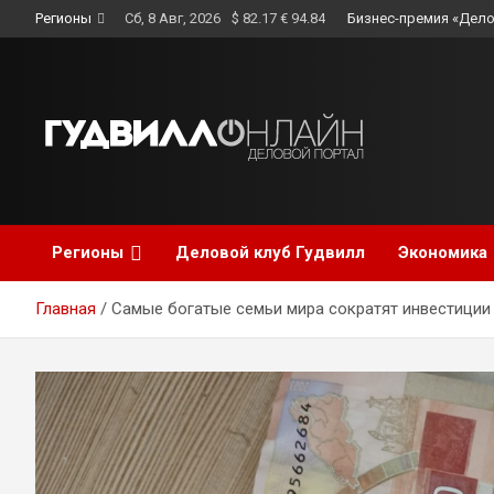
Skip
Регионы
Сб, 8 Авг, 2026
$ 82.17 € 94.84
Бизнес-премия «Дело
to
content
Регионы
Деловой клуб Гудвилл
Экономика
Главная
Самые богатые семьи мира сократят инвестиции