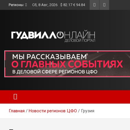
Skip
Регионы
Сб, 8 Авг, 2026
$ 82.17 € 94.84
to
content
Главная
Новости регионов ЦФО
Грузия