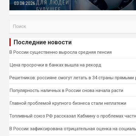
03.08.2026
П
о
и
Последние новости
с
к
В России существенно выросла средняя пенсия
Цена просрочки в банках вышла на рекорд
Решетников: россияне смогут летать в 34 страны прямыми
Популярность наличных в России снова начала расти
Главной проблемой крупного бизнеса стали неплатежи
Топливный союз РФ рассказал Кабмину о проблемах част
В России зафиксирована отрицательная оценка на социал