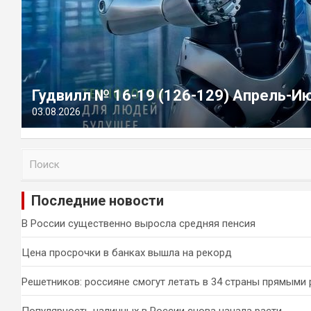
Гудвилл № 16-19 (126-129) Апрель-И
03.08.2026
П
о
и
Последние новости
с
к
В России существенно выросла средняя пенсия
Цена просрочки в банках вышла на рекорд
Решетников: россияне смогут летать в 34 страны прямыми