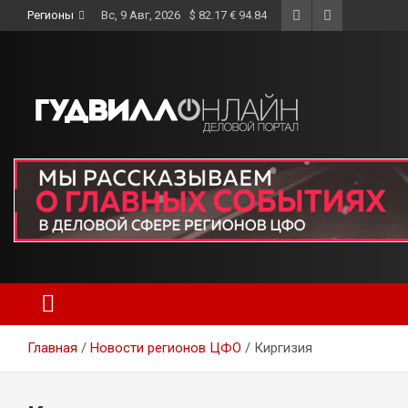
Skip
Регионы
Вс, 9 Авг, 2026
$ 82.17 € 94.84
to
content
Главная
Новости регионов ЦФО
Киргизия