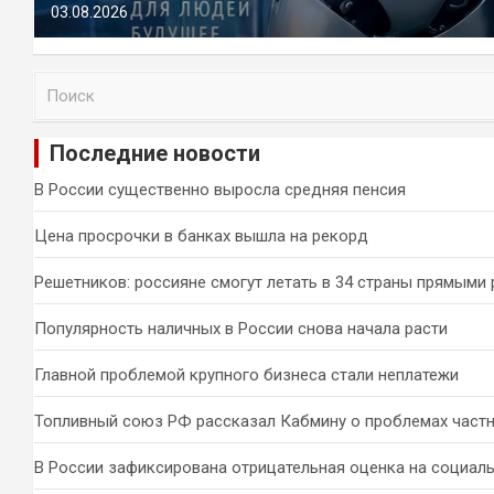
03.08.2026
П
о
и
Последние новости
с
к
В России существенно выросла средняя пенсия
Цена просрочки в банках вышла на рекорд
Решетников: россияне смогут летать в 34 страны прямыми
Популярность наличных в России снова начала расти
Главной проблемой крупного бизнеса стали неплатежи
Топливный союз РФ рассказал Кабмину о проблемах част
В России зафиксирована отрицательная оценка на социал