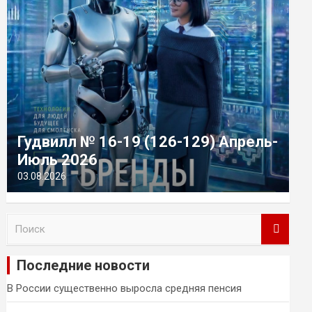
Гудвилл № 16-19 (126-129) Апрель-
Июль 2026
03.08.2026
П
о
и
Последние новости
с
к
В России существенно выросла средняя пенсия