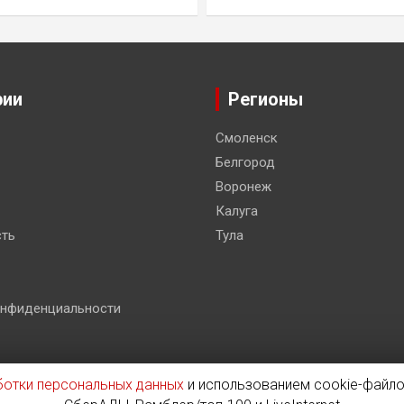
рии
Регионы
Смоленск
Белгород
Воронеж
Калуга
ть
Тула
онфиденциальности
ботки персональных данных
и использованием cookie-файло