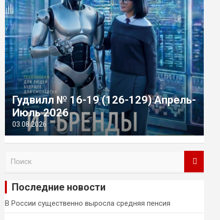
Гудвилл № 16-19 (126-129) Апрель-
Июль 2026
03.08.2026
П
о
и
Последние новости
с
к
В России существенно выросла средняя пенсия