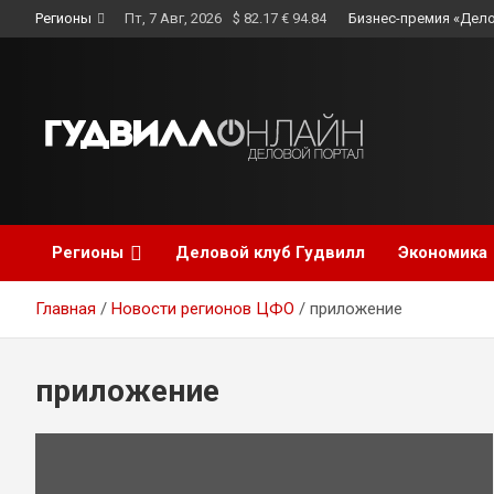
Skip
Регионы
Пт, 7 Авг, 2026
$ 82.17 € 94.84
Бизнес-премия «Дело
to
content
Регионы
Деловой клуб Гудвилл
Экономика
Главная
Новости регионов ЦФО
приложение
приложение