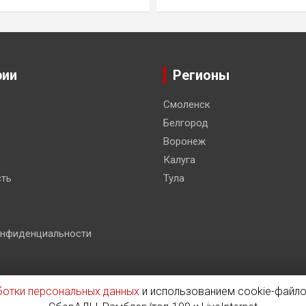
рии
Регионы
Смоленск
Белгород
Воронеж
Калуга
ть
Тула
онфиденциальности
ботки персональных данных
и использованием cookie-файло