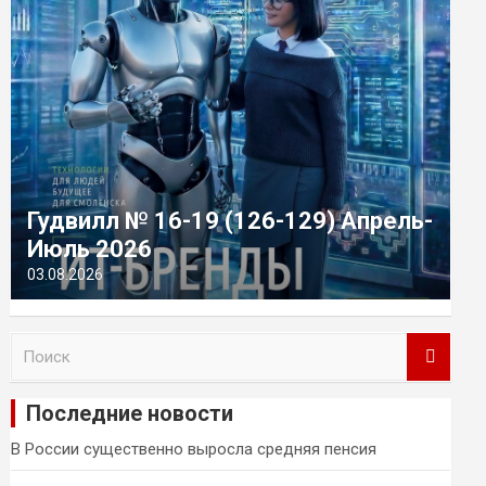
Гудвилл № 16-19 (126-129) Апрель-
Июль 2026
03.08.2026
П
о
и
Последние новости
с
к
В России существенно выросла средняя пенсия