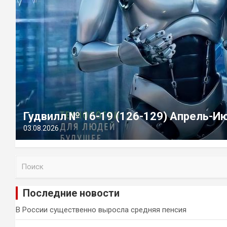
Гудвилл № 16-19 (126-129) Апрель-И
03.08.2026
П
о
и
Последние новости
с
к
В России существенно выросла средняя пенсия