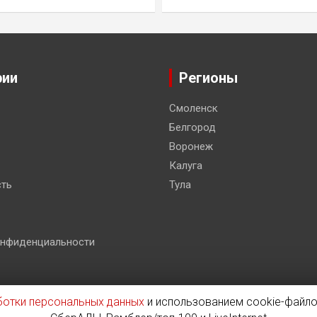
рии
Регионы
Смоленск
Белгород
Воронеж
Калуга
ть
Тула
онфиденциальности
ботки персональных данных
и использованием cookie-файло