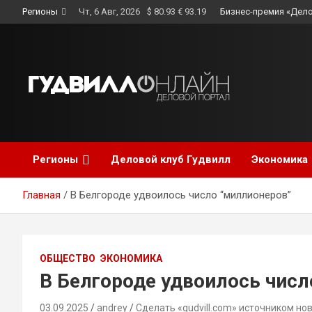
Skip
Регионы
Чт, 6 Авг, 2026
$ 80.93 € 93.19
Бизнес-премия «Дело
to
content
Регионы
Деловой клуб Гудвилл
Экономика
Главная
В Белгороде удвоилось число “миллионеров”
ОБЩЕСТВО
ЭКОНОМИКА
В Белгороде удвоилось числ
03.09.2025
andrey
Сделать «gudvill.com» источником но