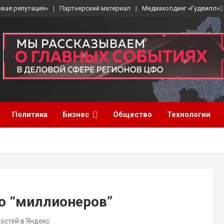
вая репутация»
Партнерский материал
Медиахолдинг «Гудвилл»
Политика
Бизнес
Общество
Технологии
о “миллионеров”
востей в Яндекс