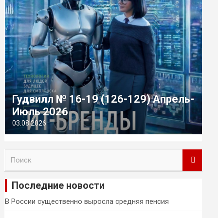
Гудвилл № 16-19 (126-129) Апрель-
Июль 2026
03.08.2026
П
о
и
Последние новости
с
к
В России существенно выросла средняя пенсия