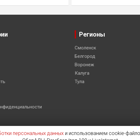
рии
Регионы
Смоленск
Белгород
Воронеж
Калуга
ть
Тула
онфиденциальности
ботки персональных данных
и использованием cookie-файло