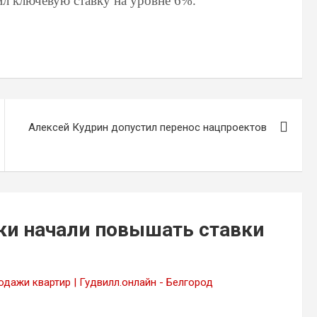
л ключевую ставку на уровне 6%.
Алексей Кудрин допустил перенос нацпроектов
ки начали повышать ставки
одажи квартир | Гудвилл.онлайн - Белгород