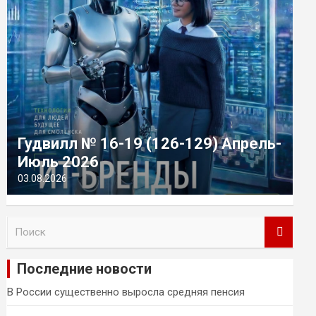
Гудвилл № 16-19 (126-129) Апрель-
Июль 2026
03.08.2026
П
о
и
Последние новости
с
к
В России существенно выросла средняя пенсия