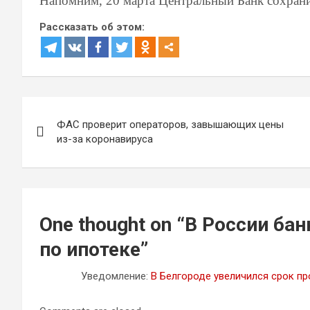
Напомним, 20 марта Центральный Банк сохрани
Рассказать об этом:
Навигация
ФАС проверит операторов, завышающих цены
по
из-за коронавируса
записям
One thought on “
В России бан
по ипотеке
”
Уведомление:
В Белгороде увеличился срок пр