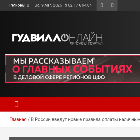
Skip
Регионы
Вс, 9 Авг, 2026
$ 82.17 € 94.84
to
content
Главная
В России введут новые правила оплаты наличны