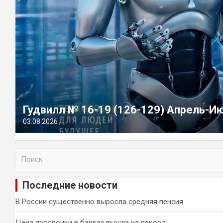
Гудвилл № 16-19 (126-129) Апрель-И
03.08.2026
П
о
и
Последние новости
с
к
В России существенно выросла средняя пенсия
Цена просрочки в банках вышла на рекорд