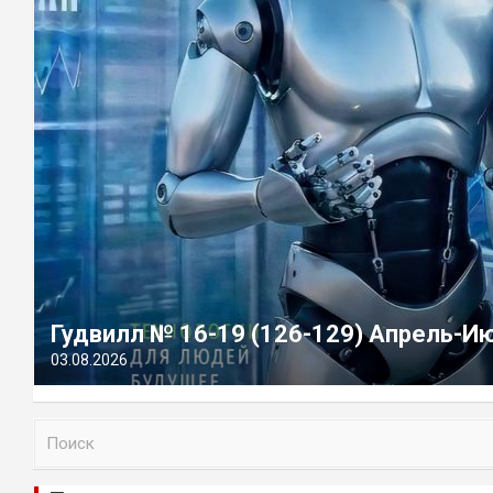
Гудвилл № 16-19 (126-129) Апрель-И
03.08.2026
П
о
и