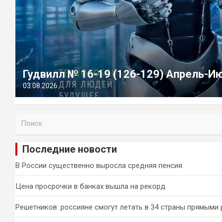
Гудвилл № 16-19 (126-129) Апрель-И
03.08.2026
П
о
и
Последние новости
с
к
В России существенно выросла средняя пенсия
Цена просрочки в банках вышла на рекорд
Решетников: россияне смогут летать в 34 страны прямыми