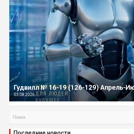
Гудвилл № 16-19 (126-129) Апрель-И
03.08.2026
П
о
и
Последние новости
с