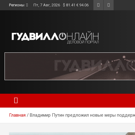
Skip
Регионы
Пт, 7 Авг, 2026
$ 81.41 € 94.06
to
content
Главная
Владимир Путин предложил новые меры поддерж