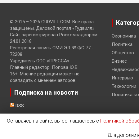
© 2015 – 2026 GUDVILL.COM. Все права
Катего
защищены. Деловой портал «Гудвилл»
Сайт зарегистрирован Роскомнадзором
Экономика
24.01.2018
Политика
Реестровая запись СМИ ЭЛ № ФС 77 -
Общество
72208
Учредитель ООО «ПРЕССА»
Бизнес
Главный редактор: Попова Ю.В.
Недвижимос
16+. Мнение редакции может не
Интервью
совпадать с мнением авторов.
Технологии
Подписка на новости
Политика к
RSS
Оставаясь на сайте, вы соглашаетесь с
Политикой обра
© 2019 – 2026 Разработка и продвижение сайтов
Bisteinoff
Для дополнит