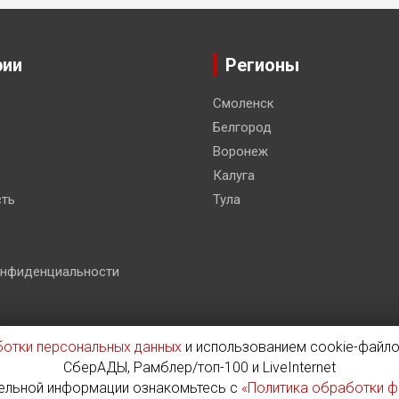
рии
Регионы
Смоленск
Белгород
Воронеж
Калуга
ть
Тула
онфиденциальности
ботки персональных данных
и использованием cookie-файло
СберАДЫ, Рамблер/топ-100 и LiveInternet
 Co.
ельной информации ознакомьтесь с
«Политика обработки ф