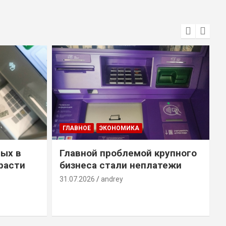
ГЛАВНОЕ
ЭКОНОМИКА
ых в
Главной проблемой крупного
расти
бизнеса стали неплатежи
31.07.2026
andrey
3