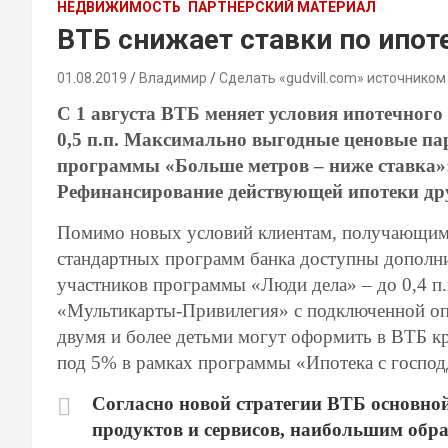
НЕДВИЖИМОСТЬ
ПАРТНЕРСКИЙ МАТЕРИАЛ
ВТБ снижает ставки по ипот
01.08.2019
Владимир
Сделать «gudvill.com» источником
С 1 августа ВТБ меняет условия ипотечного
0,5 п.п. Максимально выгодные ценовые п
программы «Больше метров – ниже ставка»:
Рефинансирование действующей ипотеки дру
Помимо новых условий клиентам, получающим е
стандартных программ банка доступны дополнит
участников программы «Люди дела» – до 0,4 п
«Мультикарты-Привилегия» с подключенной опц
двумя и более детьми могут оформить в ВТБ к
под 5% в рамках программы «Ипотека с госпо
Согласно новой стратегии ВТБ основной 
продуктов и сервисов, наибольшим обр