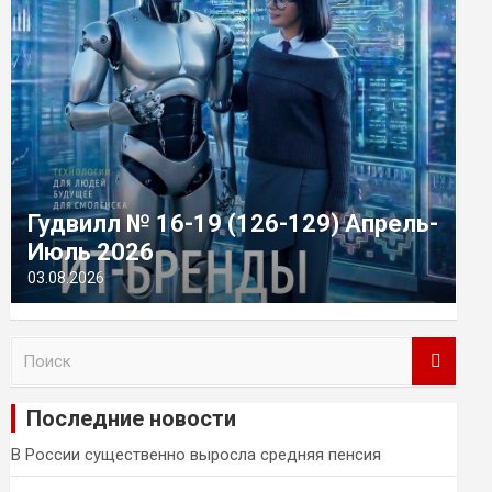
Гудвилл № 16-19 (126-129) Апрель-
Июль 2026
03.08.2026
П
о
и
Последние новости
с
к
В России существенно выросла средняя пенсия