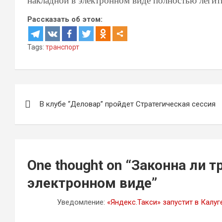
накладной в электронном виде полностью легит
Рассказать об этом:
Tags:
транспорт
Навигация
В клубе “Деловар” пройдет Стратегическая сессия
по
записям
One thought on “
Законна ли т
электронном виде
”
Уведомление:
«Яндекс.Такси» запустит в Калуг