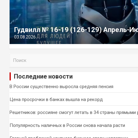
Гудвилл № 16-19 (126-129) Апрель-И
03.08.2026
П
о
и
Последние новости
с
к
В России существенно выросла средняя пенсия
Цена просрочки в банках вышла на рекорд
Решетников: россияне смогут летать в 34 страны прямыми
Популярность наличных в России снова начала расти