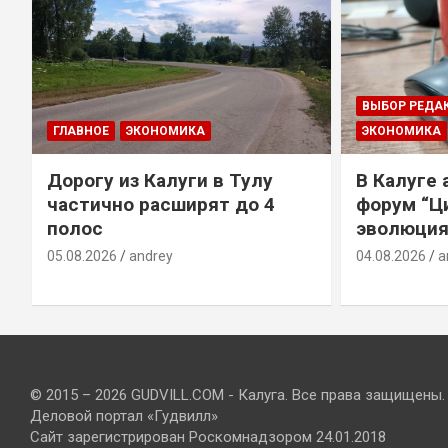
ВЫБОР РЕДА
ГЛАВНОЕ
ЭКОНОМИКА
ЭКОНОМИКА
Дорогу из Калуги в Тулу
В Калуге
е
частично расширят до 4
форум “Ц
полос
эволюция
05.08.2026
andrey
04.08.2026
a
© 2015 – 2026 GUDVILL.COM - Калуга. Все права защищены.
Деловой портал «Гудвилл»
Сайт зарегистрирован Роскомнадзором 24.01.2018