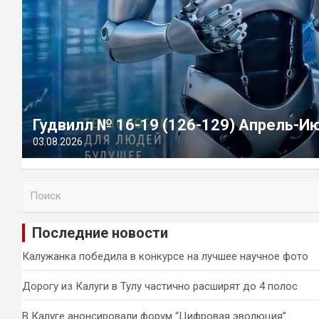
Гудвилл № 16-19 (126-129) Апрель-И
03.08.2026
П
о
и
Последние новости
с
к
Калужанка победила в конкурсе на лучшее научное фото
Дорогу из Калуги в Тулу частично расширят до 4 полос
В Калуге анонсировали форум “Цифровая эволюция”