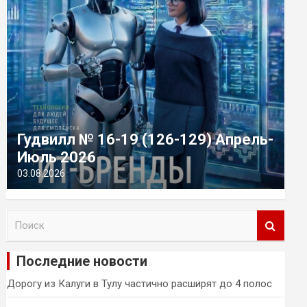
Гудвилл № 16-19 (126-129) Апрель-
Июль 2026
03.08.2026
П
о
и
Последние новости
с
к
Дорогу из Калуги в Тулу частично расширят до 4 полос