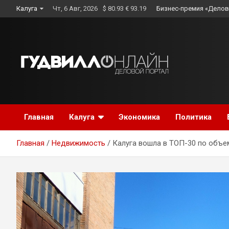
Skip
Калуга
Чт, 6 Авг, 2026
$ 80.93 € 93.19
Бизнес-премия «Делов
to
content
Главная
Калуга
Экономика
Политика
Главная
Недвижимость
Калуга вошла в ТОП-30 по объе