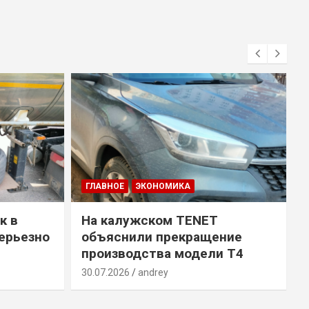
ГЛАВНОЕ
ЭКОНОМИКА
к в
На калужском TENET
ерьезно
объяснили прекращение
производства модели T4
30.07.2026
andrey
2