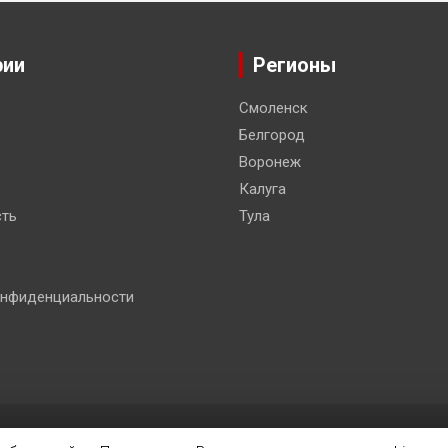
рии
Регионы
Смоленск
Белгород
Воронеж
Калуга
ть
Тула
онфиденциальности
 Co.