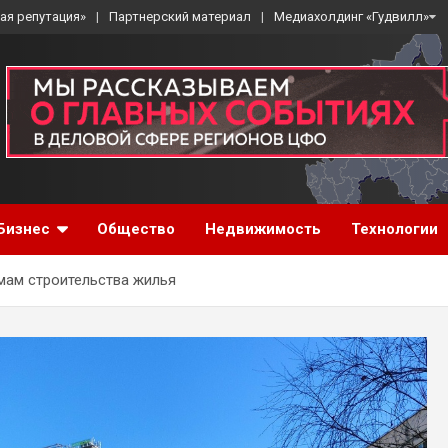
ая репутация»
Партнерский материал
Медиахолдинг «Гудвилл»
Бизнес
Общество
Недвижимость
Технологии
мам строительства жилья