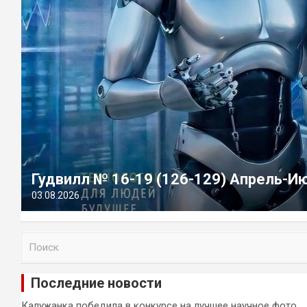
Гудвилл № 16-19 (126-129) Апрель-И
03.08.2026
П
о
и
Последние новости
с
к
Калужанка победила в конкурсе на лучшее научное фото