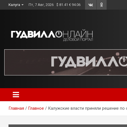
Skip
Калуга
Пт, 7 Авг, 2026
$ 81.41 € 94.06
to
content
Главная
Главное
Калужские власти приняли решение по 