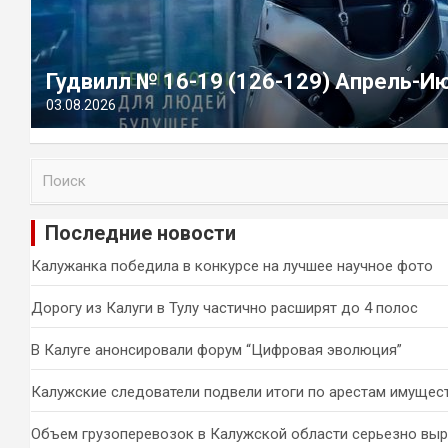
Гудвилл № 16-19 (126-129) Апрель-И
03.08.2026
П
о
и
Последние новости
с
к
Калужанка победила в конкурсе на лучшее научное фото
Дорогу из Калуги в Тулу частично расширят до 4 полос
В Калуге анонсировали форум “Цифровая эволюция”
Калужские следователи подвели итоги по арестам имущес
Объем грузоперевозок в Калужской области серьезно вы