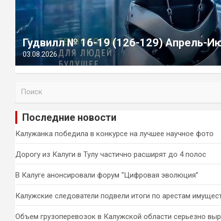
Гудвилл № 16-19 (126-129) Апрель-И
03.08.2026
П
о
и
Последние новости
с
к
Калужанка победила в конкурсе на лучшее научное фото
Дорогу из Калуги в Тулу частично расширят до 4 полос
В Калуге анонсировали форум “Цифровая эволюция”
Калужские следователи подвели итоги по арестам имущес
Объем грузоперевозок в Калужской области серьезно вы