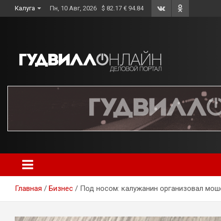
Skip
Калуга
Пн, 10 Авг, 2026
$ 82.17 € 94.84
to
content
Главная
Бизнес
Под носом: калужанин организовал моше