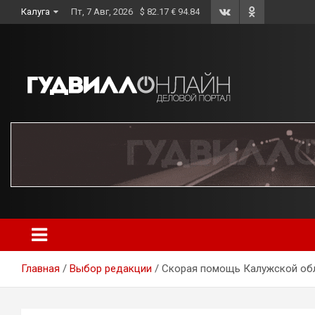
Skip
Калуга
Пт, 7 Авг, 2026
$ 82.17 € 94.84
to
content
Главная
Выбор редакции
Скорая помощь Калужской обл