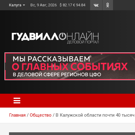
Skip
Калуга
Вс, 9 Авг, 2026
$ 82.17 € 94.84
to
content
Главная
Общество
В Калужской области почти 40 тысяч