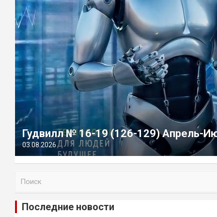
Гудвилл № 16-19 (126-129) Апрель-И
03.08.2026
П
о
и
Последние новости
с
к