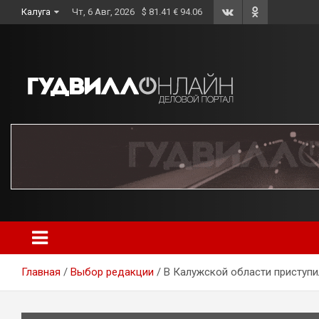
Skip
Калуга
Чт, 6 Авг, 2026
$ 81.41 € 94.06
to
content
Главная
Выбор редакции
В Калужской области приступи