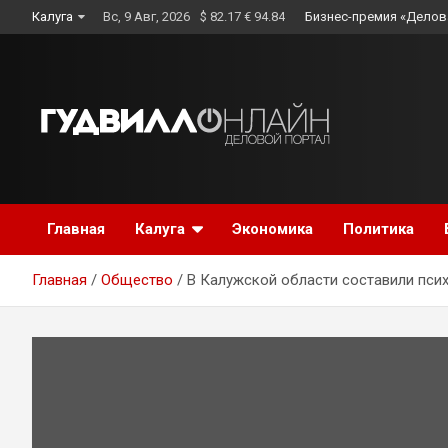
Skip
Калуга
Вс, 9 Авг, 2026
$ 82.17 € 94.84
Бизнес-премия «Делов
to
content
Главная
Калуга
Экономика
Политика
Главная
Общество
В Калужской области составили пси