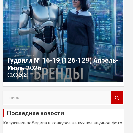
Гудвилл № 16-19 (126-129) Апрель-
Июль 2026
03.08.2026
П
о
и
Последние новости
с
к
Калужанка победила в конкурсе на лучшее научное фото