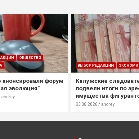
ДАКЦИИ
ОБЩЕСТВО
А
ВЫБОР РЕДАКЦИИ
ЭКОНОМИ
е анонсировали форум
Калужские следоват
ая эволюция”
подвели итоги по ар
имущества фигурант
andrey
03.08.2026
andrey