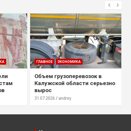
КА
ГЛАВНОЕ
ЭКОНОМИКА
ели
Объем грузоперевозок в
естам
Калужской области серьезно
ов
вырос
31.07.2026
andrey
3