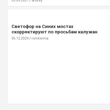
03.09.2021
andrey
Светофор на Синих мостах
скорректируют по просьбам калужан
06.12.2024
romirerma