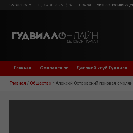
Skip
Смоленск
Пт, 7 Авг, 2026
$ 82.17 € 94.84
Бизнес-премия «Де
to
content
Главная
Смоленск
Деловой клуб Гудвилл
Главная
Общество
Алексей Островский призвал смолян 