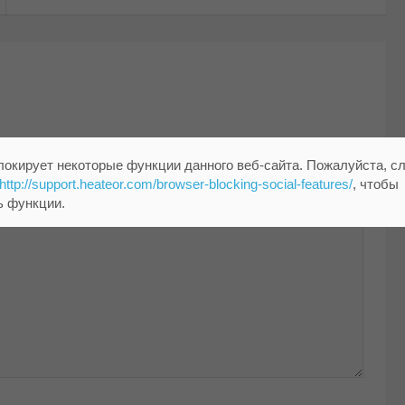
помечены
*
локирует некоторые функции данного веб-сайта. Пожалуйста, с
http://support.heateor.com/browser-blocking-social-features/
, чтобы
ь функции.