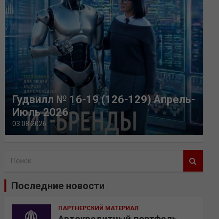
Гудвилл № 16-19 (126-129) Апрель-
Июль 2026
03.08.2026
П
о
и
Последние новости
с
к
ПАРТНЕРСКИЙ МАТЕРИАЛ
Автокредитный портфель