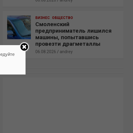
06.08.2026
andrey
БИЗНЕС
ОБЩЕСТВО
Смоленский
предприниматель лишился
машины, попытавшись
провезти драгметаллы
06.08.2026
andrey
ледуйте