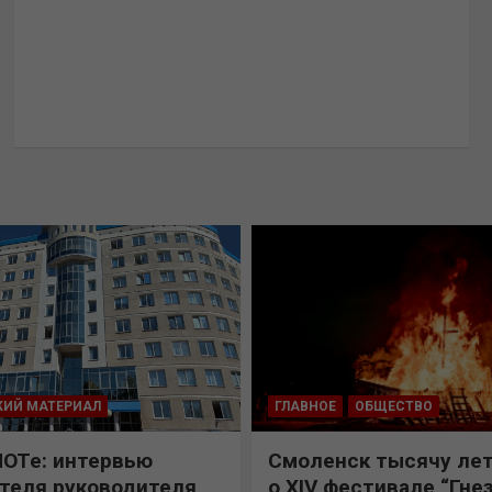
КИЙ МАТЕРИАЛ
ГЛАВНОЕ
ОБЩЕСТВО
ПОТе: интервью
Смоленск тысячу лет
теля руководителя
о XIV фестивале “Гне