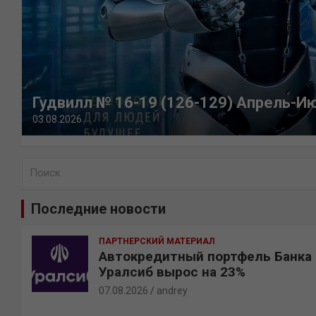
Гудвилл № 16-19 (126-129) Апрель-И
03.08.2026
П
о
и
Последние новости
с
к
ПАРТНЕРСКИЙ МАТЕРИАЛ
Автокредитный портфель Банка
Уралсиб вырос на 23%
07.08.2026
andrey