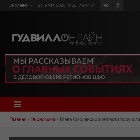
Skip
Смоленск
Вс, 9 Авг, 2026
$ 82.17 € 94.84
to
content
Главная
Экономика
Глава Смоленской области поручил