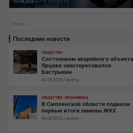
03.08.2026
П
о
и
Последние новости
с
к
ОБЩЕСТВО
Состоянием аварийного объекта
Ярцеве заинтересовался
Бастрыкин
06.08.2026
andrey
ОБЩЕСТВО
ЭКОНОМИКА
В Смоленской области подвели
первые итоги замены ЖКХ
06.08.2026
andrey