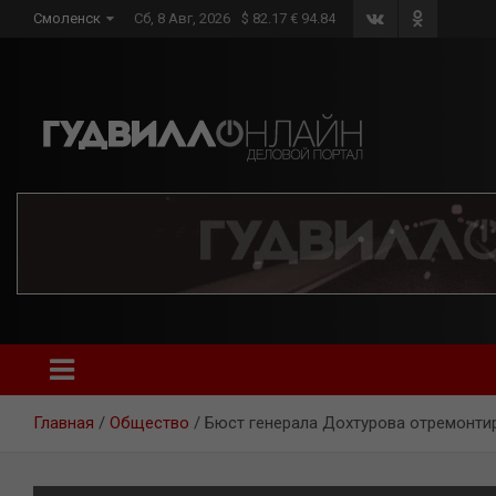
Skip
Смоленск
Сб, 8 Авг, 2026
$ 82.17 € 94.84
to
content
Главная
Общество
Бюст генерала Дохтурова отремонти