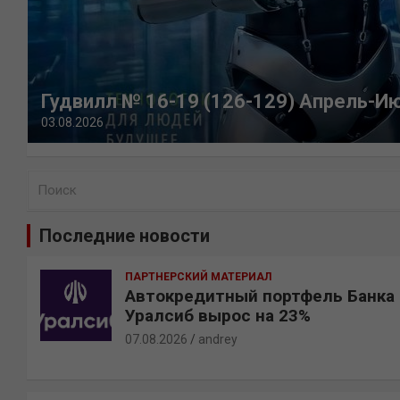
Гудвилл № 16-19 (126-129) Апрель-И
03.08.2026
П
о
и
Последние новости
с
к
ПАРТНЕРСКИЙ МАТЕРИАЛ
Автокредитный портфель Банка
Уралсиб вырос на 23%
07.08.2026
andrey