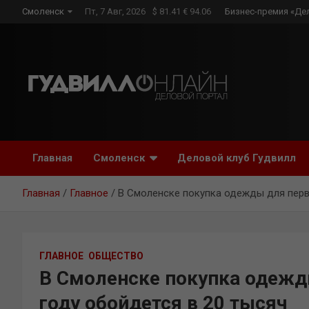
Skip
Смоленск
Пт, 7 Авг, 2026
$ 81.41 € 94.06
Бизнес-премия «Де
to
content
Главная
Смоленск
Деловой клуб Гудвилл
Главная
Главное
В Смоленске покупка одежды для перво
ГЛАВНОЕ
ОБЩЕСТВО
В Смоленске покупка одежд
году обойдется в 20 тысяч