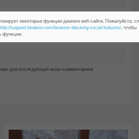
локирует некоторые функции данного веб-сайта. Пожалуйста, с
http://support.heateor.com/browser-blocking-social-features/
, чтобы
ь функции.
аузере для последующих моих комментариев.