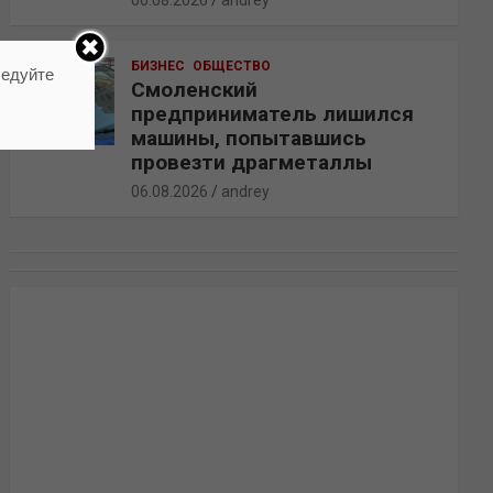
06.08.2026
andrey
БИЗНЕС
ОБЩЕСТВО
ледуйте
Смоленский
предприниматель лишился
машины, попытавшись
провезти драгметаллы
06.08.2026
andrey