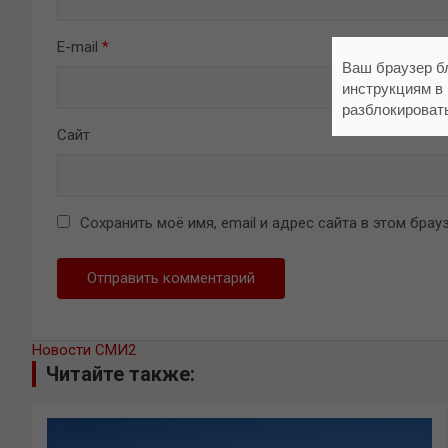
E-mail
*
Ваш браузер б
инструкциям в
разблокироват
Сайт
Сохранить моё имя, email и адрес сайта в этом бр
Новости СМИ2
Читайте также: