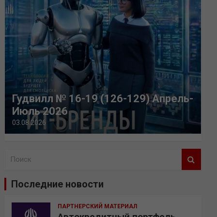
Гудвилл № 16-19 (126-129) Апрель-
Июль 2026
03.08.2026
П
о
и
Последние новости
с
к
ПАРТНЕРСКИЙ МАТЕРИАЛ
Автокредитный портфель