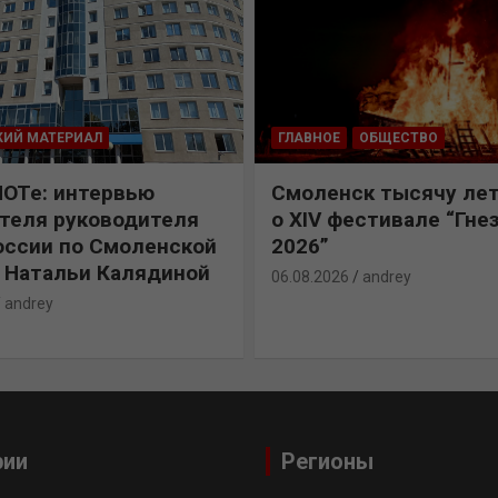
КИЙ МАТЕРИАЛ
ГЛАВНОЕ
ОБЩЕСТВО
ПОТе: интервью
Смоленск тысячу лет
теля руководителя
о XIV фестивале “Гне
ссии по Смоленской
2026”
 Натальи Калядиной
06.08.2026
andrey
andrey
рии
Регионы