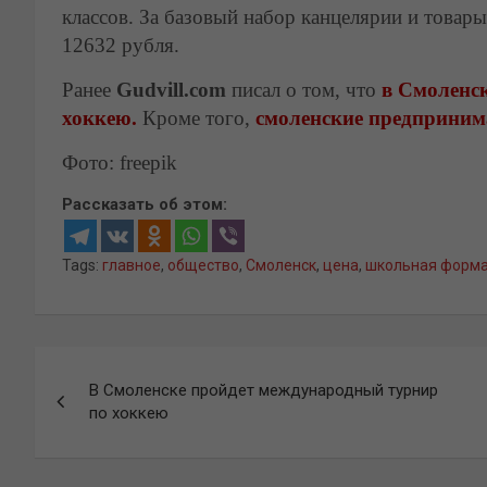
классов. За базовый набор канцелярии и товар
12632 рубля.
Ранее
Gudvill.com
писал о том, что
в Смоленс
хоккею.
Кроме того,
смоленские предприним
Фото: freepik
Рассказать об этом:
Tags:
главное
,
общество
,
Смоленск
,
цена
,
школьная форм
Навигация
В Смоленске пройдет международный турнир
по
по хоккею
записям