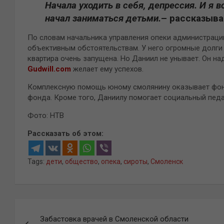
Начала уходить в себя, депрессия. И я 
начал заниматься детьми.
– рассказыва
По словам начальника управления опеки администраци
объективным обстоятельствам. У него огромные долги п
квартира очень запущена. Но Даниил не унывает. Он над
Gudwill.com
желает ему успехов.
Комплексную помощь юному смолянину оказывает фонд
фонда. Кроме того, Даниилу помогает социальный педа
Фото: НТВ
Рассказать об этом:
Tags:
дети
,
общество
,
опека
,
сироты
,
Смоленск
Навигация
Забастовка врачей в Смоленской области