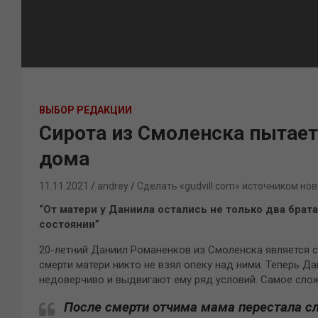
ВЫБОР РЕДАКЦИИ
Сирота из Смоленска пытает
дома
11.11.2021
andrey
Сделать «gudvill.com» источником нов
“От матери у Даниила остались не только два брат
состоянии”
20-летний Даниил Романенков из Смоленска является с
смерти матери никто не взял опеку над ними. Теперь Да
недоверчиво и выдвигают ему ряд условий. Самое слож
После смерти отчима мама перестала сл