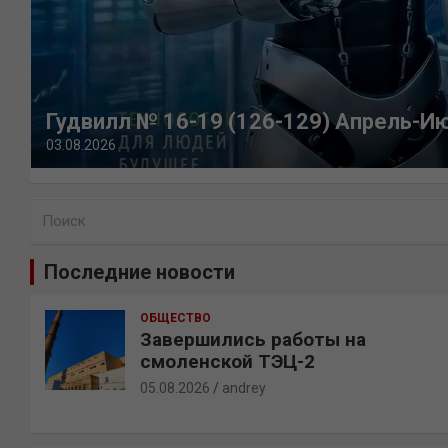
Гудвилл № 16-19 (126-129) Апрель-И
03.08.2026
П
о
и
Последние новости
с
к
ОБЩЕСТВО
Завершились работы на
смоленской ТЭЦ-2
05.08.2026
andrey