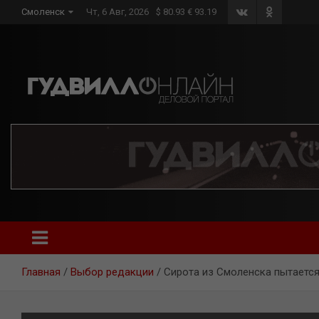
Skip
Смоленск
Чт, 6 Авг, 2026
$ 80.93 € 93.19
to
content
Главная
Выбор редакции
Сирота из Смоленска пытается