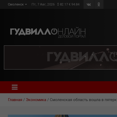
Skip
Смоленск
Пт, 7 Авг, 2026
$ 82.17 € 94.84
to
content
Главная
Экономика
Смоленская область вошла в пятерк