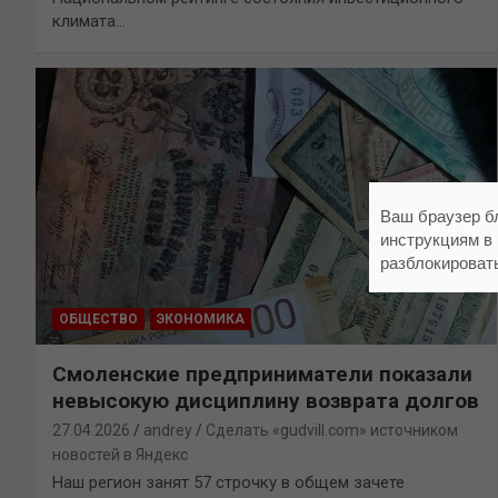
климата…
Ваш браузер б
инструкциям в
разблокироват
ОБЩЕСТВО
ЭКОНОМИКА
Смоленские предприниматели показали
невысокую дисциплину возврата долгов
27.04.2026
andrey
Сделать «gudvill.com» источником
новостей в Яндекс
Наш регион занят 57 строчку в общем зачете