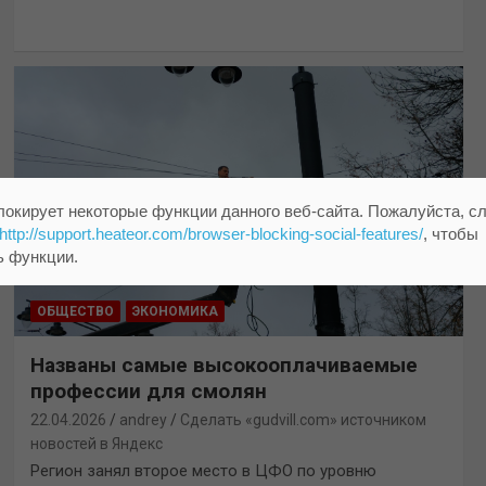
локирует некоторые функции данного веб-сайта. Пожалуйста, с
http://support.heateor.com/browser-blocking-social-features/
, чтобы
ь функции.
ОБЩЕСТВО
ЭКОНОМИКА
Названы самые высокооплачиваемые
профессии для смолян
22.04.2026
andrey
Сделать «gudvill.com» источником
новостей в Яндекс
Регион занял второе место в ЦФО по уровню