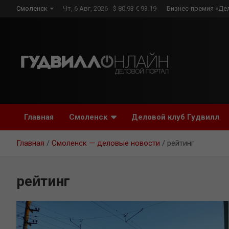
Skip
Смоленск
Чт, 6 Авг, 2026
$ 80.93 € 93.19
Бизнес-премия «Де
to
content
Главная
Смоленск
Деловой клуб Гудвилл
Главная
Смоленск — деловые новости
рейтинг
рейтинг