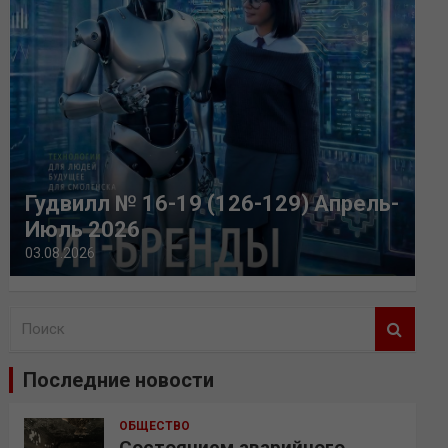
Гудвилл № 16-19 (126-129) Апрель-
Июль 2026
03.08.2026
П
о
и
Последние новости
с
к
ОБЩЕСТВО
Состоянием аварийного