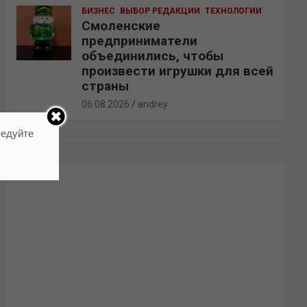
БИЗНЕС
ВЫБОР РЕДАКЦИИ
ТЕХНОЛОГИИ
Смоленские
предприниматели
объединились, чтобы
произвести игрушки для всей
страны
06.08.2026
andrey
ледуйте