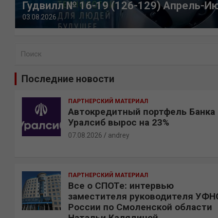
Гудвилл № 16-19 (126-129) Апрель-И
03.08.2026
П
о
и
Последние новости
с
к
ПАРТНЕРСКИЙ МАТЕРИАЛ
Автокредитный портфель Банка
Уралсиб вырос на 23%
07.08.2026
andrey
ПАРТНЕРСКИЙ МАТЕРИАЛ
Все о СПОТе: интервью
заместителя руководителя УФН
России по Смоленской области
Натальи Калядиной