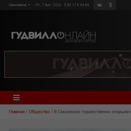
Skip
Смоленск
Пт, 7 Авг, 2026
$ 82.17 € 94.84
to
content
Главная
Общество
В Смоленске торжественно открыли 