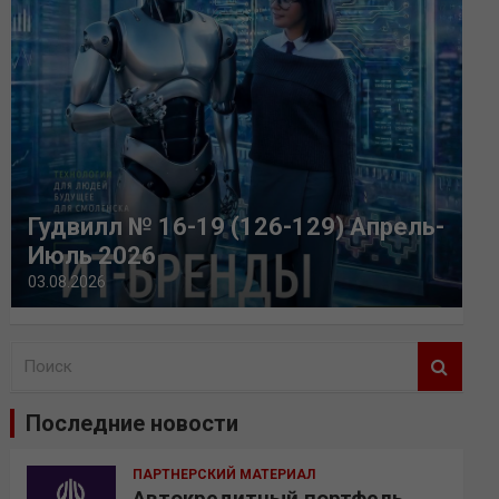
Гудвилл № 16-19 (126-129) Апрель-
Июль 2026
03.08.2026
П
о
и
Последние новости
с
к
ПАРТНЕРСКИЙ МАТЕРИАЛ
Автокредитный портфель