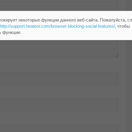
локирует некоторые функции данного веб-сайта. Пожалуйста, с
http://support.heateor.com/browser-blocking-social-features/
, чтобы
ь функции.