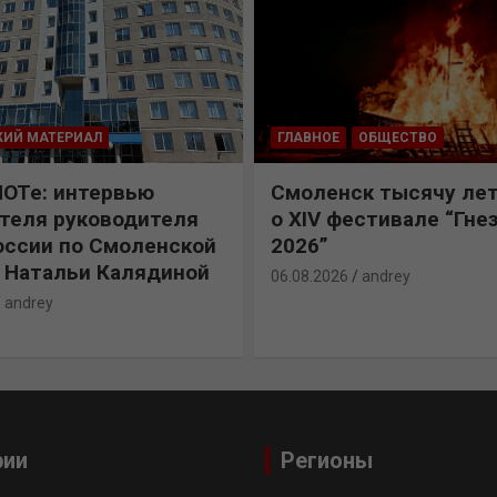
КИЙ МАТЕРИАЛ
ГЛАВНОЕ
ОБЩЕСТВО
ПОТе: интервью
Смоленск тысячу лет
теля руководителя
о XIV фестивале “Гне
ссии по Смоленской
2026”
 Натальи Калядиной
06.08.2026
andrey
andrey
рии
Регионы