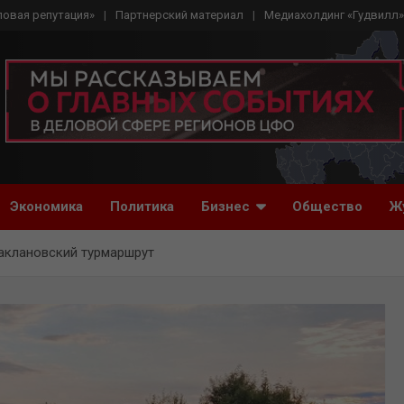
ловая репутация»
Партнерский материал
Медиахолдинг «Гудвилл»
Экономика
Политика
Бизнес
Общество
Ж
аклановский турмаршрут