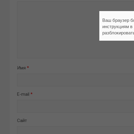
Ваш браузер б
инструкциям в
разблокироват
Имя
*
E-mail
*
Сайт