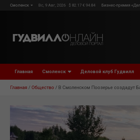
Skip
Смоленск
Вс, 9 Авг, 2026
$ 82.17 € 94.84
Бизнес-премия «Де
to
content
Главная
Смоленск
Деловой клуб Гудвилл
Главная
Общество
В Смоленском Поозерье создадут Б