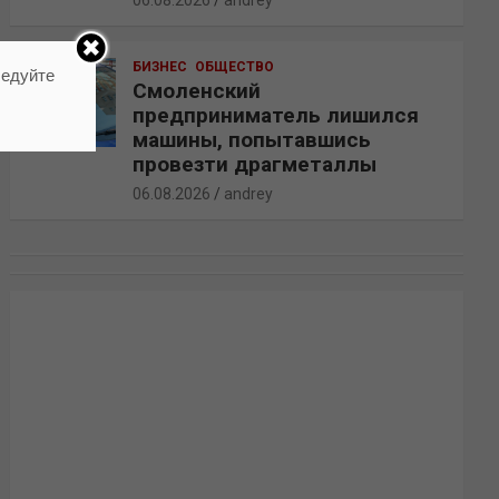
06.08.2026
andrey
БИЗНЕС
ОБЩЕСТВО
ледуйте
Смоленский
предприниматель лишился
машины, попытавшись
провезти драгметаллы
06.08.2026
andrey