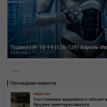
Гудвилл № 16-19 (126-129) Апрель-И
03.08.2026
П
о
и
Последние новости
с
к
ОБЩЕСТВО
Состоянием аварийного объекта
Ярцеве заинтересовался