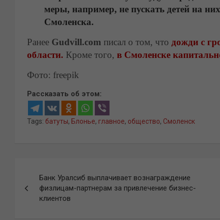
меры, например, не пускать детей на ни
Смоленска.
Ранее
Gudvill.com
писал о том, что
дожди с гр
области.
Кроме того,
в Смоленске капитальн
Фото: freepik
Рассказать об этом:
Tags:
батуты
,
Блонье
,
главное
,
общество
,
Смоленск
Навигация
Банк Уралсиб выплачивает вознаграждение
по
физлицам-партнерам за привлечение бизнес-
клиентов
записям