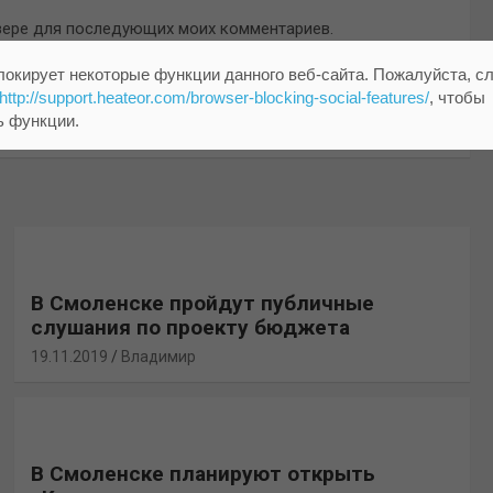
аузере для последующих моих комментариев.
локирует некоторые функции данного веб-сайта. Пожалуйста, с
http://support.heateor.com/browser-blocking-social-features/
, чтобы
ь функции.
В Смоленске пройдут публичные
слушания по проекту бюджета
19.11.2019
Владимир
В Смоленске планируют открыть