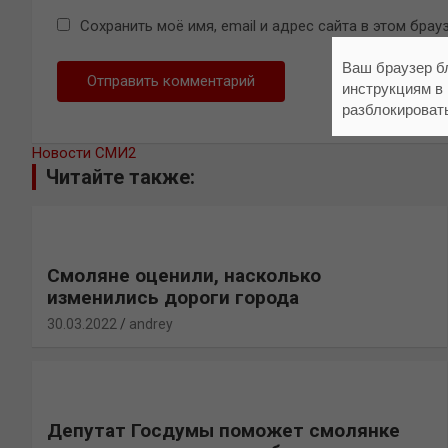
Сохранить моё имя, email и адрес сайта в этом бр
Ваш браузер б
инструкциям в
разблокироват
Новости СМИ2
Читайте также:
Смоляне оценили, насколько
изменились дороги города
30.03.2022
andrey
Депутат Госдумы поможет смолянке