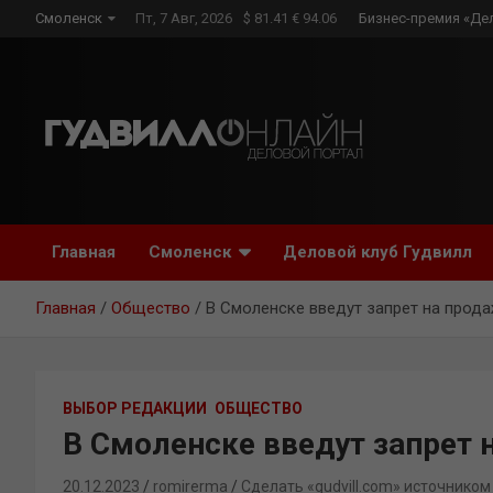
Skip
Смоленск
Пт, 7 Авг, 2026
$ 81.41 € 94.06
Бизнес-премия «Де
to
content
Главная
Смоленск
Деловой клуб Гудвилл
Главная
Общество
В Смоленске введут запрет на прода
ВЫБОР РЕДАКЦИИ
ОБЩЕСТВО
В Смоленске введут запрет 
20.12.2023
romirerma
Сделать «gudvill.com» источником