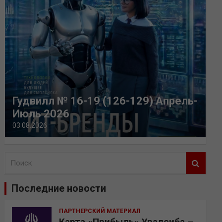
Гудвилл № 16-19 (126-129) Апрель-
Июль 2026
03.08.2026
П
о
и
Последние новости
с
к
ПАРТНЕРСКИЙ МАТЕРИАЛ
Карта «Прибыль» Уралсиба –