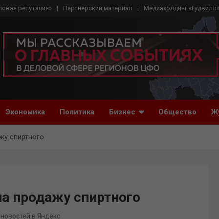
ловая репутация»
Партнерский материал
Медиахолдинг «Гудвилл
Экономика
Политика
Бизнес
Общество
Ж
жу спиртного
на продажу спиртного
 новостей в Яндекс