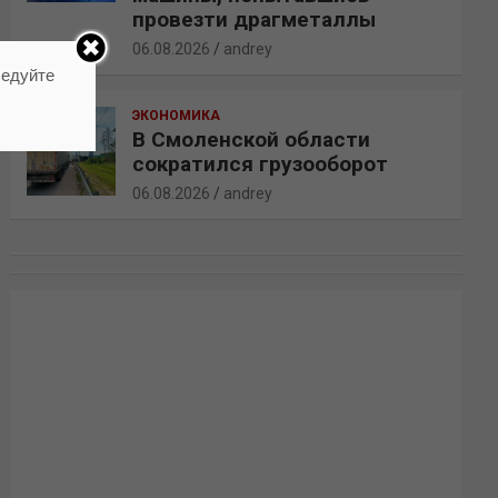
провезти драгметаллы
06.08.2026
andrey
ледуйте
ЭКОНОМИКА
В Смоленской области
сократился грузооборот
06.08.2026
andrey