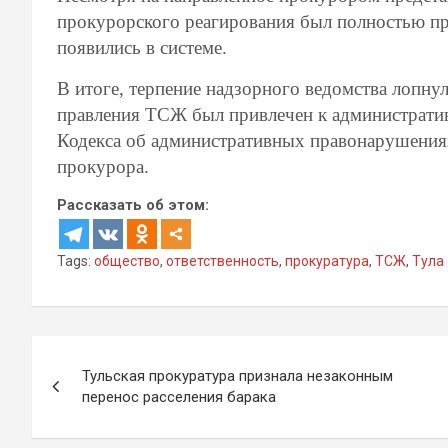
прокурорского реагирования был полностью пр
появились в системе.
В итоге, терпение надзорного ведомства лопну
правления ТСЖ был привлечен к административн
Кодекса об административных правонарушения
прокурора.
Рассказать об этом:
Tags:
общество
,
ответственность
,
прокуратура
,
ТСЖ
,
Тула
Навигация
Тульская прокуратура признала незаконным
по
перенос расселения барака
записям