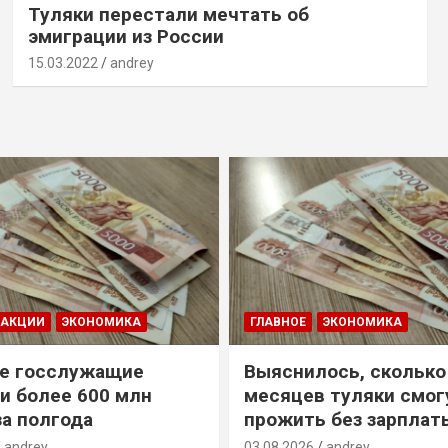
Туляки перестали мечтать об
эмиграции из России
15.03.2022
andrey
ДАКЦИИ
ЭКОНОМИКА
ГЛАВНОЕ
ЭКОНОМИКА
е госслужащие
Выяснилось, сколько
и более 600 млн
месяцев туляки смог
за полгода
прожить без зарплат
andrey
03.08.2026
andrey