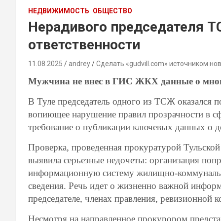
НЕДВИЖИМОСТЬ
ОБЩЕСТВО
Нерадивого председателя Т
ответственности
11.08.2025
andrey
Сделать «gudvill.com» источником но
Мужчина не внес в ГИС ЖКХ данные о мно
В Туле председатель одного из ТСЖ оказался п
вопиющее нарушение правил прозрачности в с
требование о публикации ключевых данных о до
Проверка, проведенная прокуратурой Тульско
выявила серьезные недочеты: организация попр
информационную систему жилищно-коммунальн
сведения. Речь идет о жизненно важной инфор
председателе, членах правления, ревизионной 
Несмотря на направленное прокурором предста