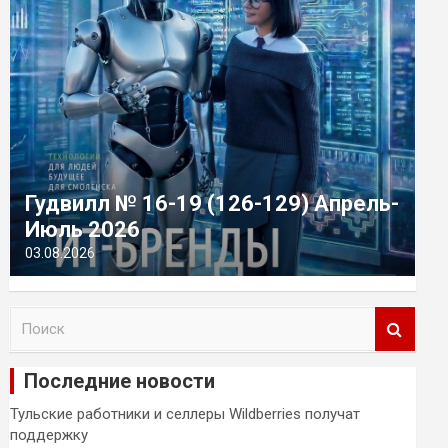
Гудвилл № 16-19 (126-129) Апрель-
Июль 2026
03.08.2026
П
о
и
Последние новости
с
к
Тульские работники и селлеры Wildberries получат
поддержку