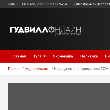
Skip
Тула
Сб, 8 Авг, 2026
$ 82.17 € 94.84
Бизнес-премия «Деловая
to
content
Главная
Тула
Экономика
Политика
Би
Главная
Недвижимость
Нерадивого председателя ТСЖ и