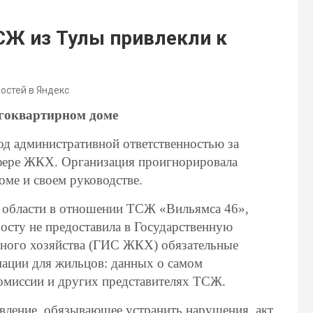
СЖ из Тулы привлекли к
востей в Яндекс
гоквартирном доме
од административной ответственностью за
фере ЖКХ. Организация проигнорировала
ме и своем руководстве.
й области в отношении ТСЖ «Вильямса 46»,
осту не предоставила в Государственную
ого хозяйства (ГИС ЖКХ) обязательные
мации для жильцов: данных о самом
комиссии и других представителях ТСЖ.
вление, обязывающее устранить нарушения, акт