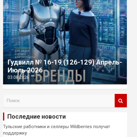
Гудвилл № 16-19 (126-129) Апрель-
Июль 2026
03.08.2026
П
о
и
Последние новости
с
к
Тульские работники и селлеры Wildberries получат
поддержку