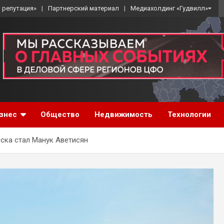
 репутация»
Партнерский материал
Медиахолдинг «Гудвилл»
знес
Общество
Недвижимость
Технологии
ка стал Манук Аветисян