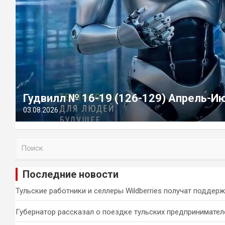
Гудвилл № 16-19 (126-129) Апрель-И
03.08.2026
П
о
и
Последние новости
с
к
Тульские работники и селлеры Wildberries получат поддер
Губернатор рассказал о поездке тульских предпринимател