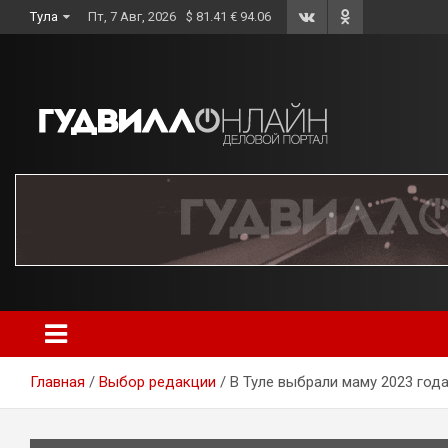
Skip
Тула
Пт, 7 Авг, 2026
$ 81.41 € 94.06
to
content
Главная
Выбор редакции
В Туле выбрали маму 2023 год