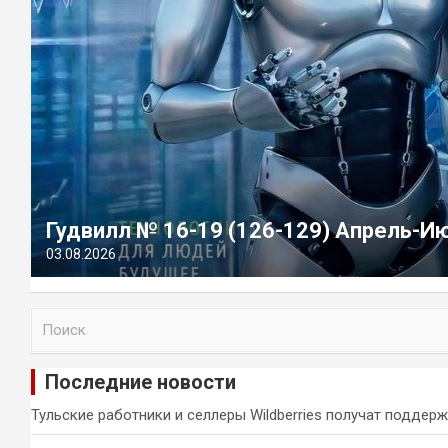
Гудвилл № 16-19 (126-129) Апрель-И
03.08.2026
П
о
и
Последние новости
с
к
Тульские работники и селлеры Wildberries получат поддер