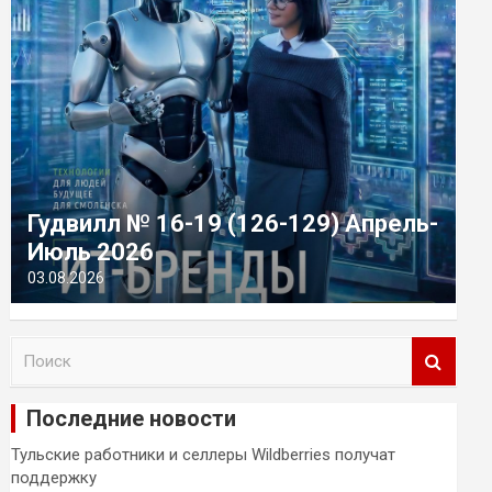
Гудвилл № 16-19 (126-129) Апрель-
Июль 2026
03.08.2026
П
о
и
Последние новости
с
к
Тульские работники и селлеры Wildberries получат
поддержку