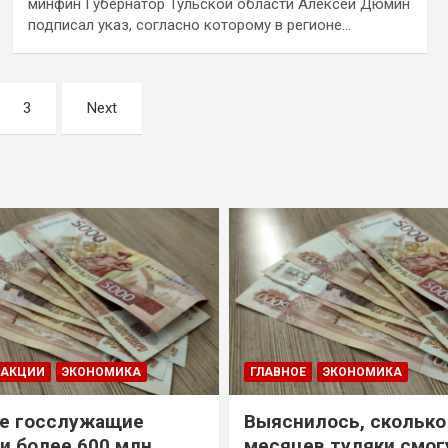
минфин Губернатор Тульской области Алексей Дюмин
подписал указ, согласно которому в регионе…
3
Next
ДАКЦИИ
ЭКОНОМИКА
ГЛАВНОЕ
ЭКОНОМИКА
е госслужащие
Выяснилось, сколько
и более 600 млн
месяцев туляки смог