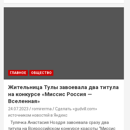
ГЛАВНОЕ
ОБЩЕСТВО
Жительница Тулы завоевала два титула
на конкурсе «Миссис Россия —
Вселенная»
24.07.2023
romirerma
Сделать «gudvill.com»
источником новостей в Яндекс
Тулячка Анастасия Ноздря завоевала сразу два
титула на Всероссийском конкурсе красоты “Миссис