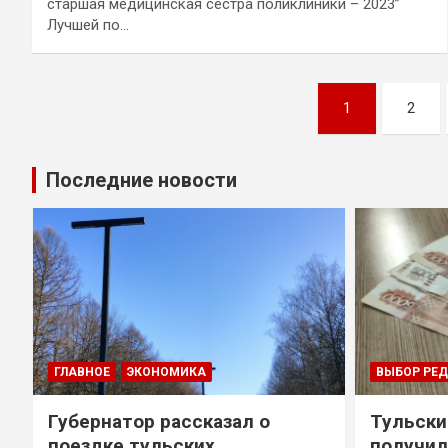
старшая медицинская сестра поликлиники – 2023”
Лучшей по…
Навигация
1
2
по
записям
Последние новости
ГЛАВНОЕ
ЭКОНОМИКА
ВЫБОР РЕ
Губернатор рассказал о
Тульски
поездке тульских
получил