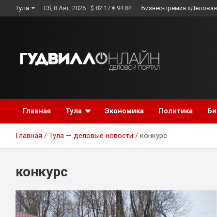
Skip
Тула
Сб, 8 Авг, 2026
$ 82.17 € 94.84
Бизнес-премия «Деловая
to
content
Главная
Тула
Экономика
Политика
Би
Главная
Тула — деловые новости
конкурс
конкурс